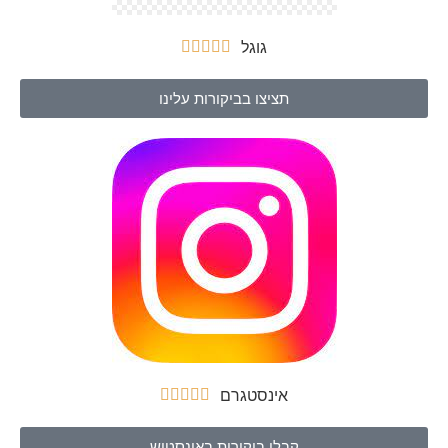
גוגל





תציצו בביקורות עלינו
אינסטגרם





קבלו ביקורות באינסטוש